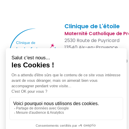
Clinique de L'étoile
Maternité Catholique de P
2530 Route de Puyricard
13540 Aix-en-Provence
04 42 17 07 17
Du lun. au ven. de 7h à 19h30
Sam. & dim. de 8h à 19h
Contactez-nous