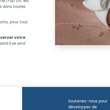
é trop tôt, les
s dans toutes
ants, pour tout
server votre
and il se sent
Soutenez-nous pour
développer de