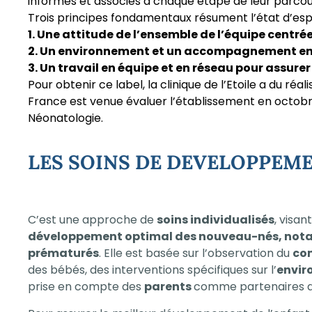
informés et associés à chaque étape de leur parcou
Trois principes fondamentaux résument l’état d’espri
1. Une attitude de l’ensemble de l’équipe centré
2. Un environnement et un accompagnement en a
3. Un travail en équipe et en réseau pour assurer
Pour obtenir ce label, la clinique de l’Etoile a du r
France est venue évaluer l’établissement en octobre 20
Néonatologie.
LES SOINS DE DEVELOPPEME
C’est une approche de
soins individualisés
, visant
développement optimal des nouveau-nés, no
prématurés
. Elle est basée sur l’observation du
co
des bébés, des interventions spécifiques sur l’
envir
prise en compte des
parents
comme partenaires de