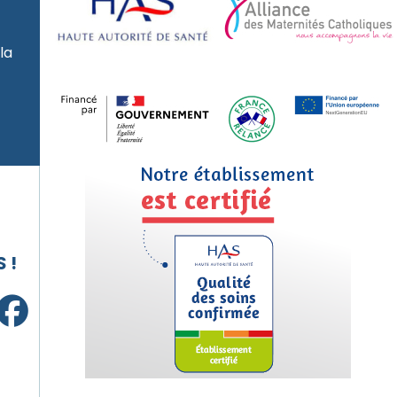
la
 !