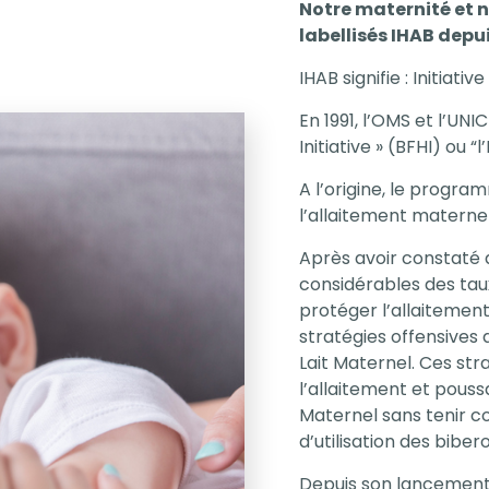
Notre maternité et 
labellisés IHAB depu
IHAB signifie : Initiati
En 1991, l’OMS et l’UNI
Initiative » (BFHI) ou “
A l’origine, le progr
l’allaitement materne
Après avoir constaté 
considérables des taux
protéger l’allaitement
stratégies offensives 
Lait Maternel. Ces st
l’allaitement et poussa
Maternel sans tenir c
d’utilisation des biber
Depuis son lancement,