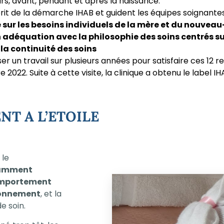
rs, avant, pendant et après la naissance.
t de la démarche IHAB et guident les équipes soignantes a
e sur les besoins individuels de la mère et du nouvea
déquation avec la philosophie des soins centrés sur
 la continuité des soins
éaliser un travail sur plusieurs années pour satisfaire ce
22. Suite à cette visite, la clinique a obtenu le label IHA
NT A L’ETOILE
 le
tamment
mportement
onnement
, et la
 soin.