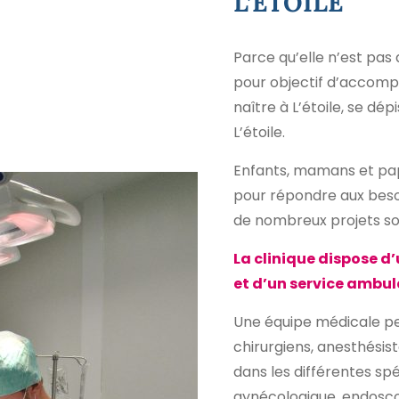
L’ÉTOILE
Parce qu’elle n’est pas 
pour objectif d’accomp
naître à L’étoile, se dépi
L’étoile.
Enfants, mamans et papa
pour répondre aux besoi
de nombreux projets s
La clinique dispose d’
et d’un service ambul
Une équipe médicale p
chirurgiens, anesthésis
dans les différentes spéc
gynécologique, endosco