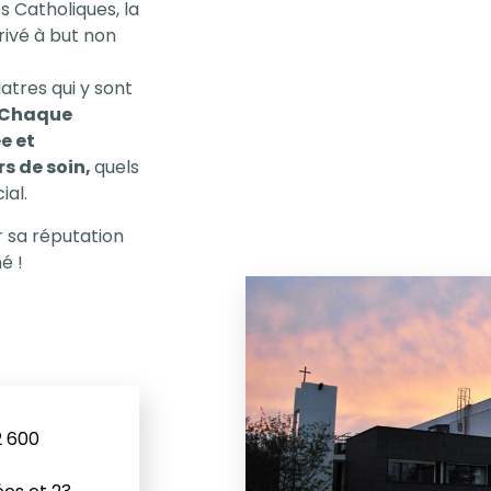
s Catholiques, la
privé à but non
atres qui y sont
Chaque
e et
s de soin,
quels
ial.
ar sa réputation
é !
2 600