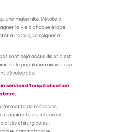
qu’une maternité, L’étoile a
agner la Vie à chaque étape :
ster à L’étoile, se soigner à
s sont déjà accueillis et c’est
ns de la population aixoise que
ont développés.
un service d’hospitalisation
atoire.
erformante de médecins,
tes réanimateurs, intervient
ialités chirurgicales :
pique, carcinologique,