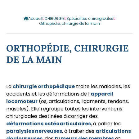
Accueil
CHIRURGIE
Spécialités chirurgicales
Orthopédie, chirurgie de la main
ORTHOPÉDIE, CHIRURGIE
DE LA MAIN
La
chirurgie orthopédique
traite les maladies, les
accidents et les déformations de l’
appareil
locomoteur
(os, articulations, ligaments, tendons,
muscles). Elle regroupe toutes les interventions
chirurgicales destinées à corriger des
déformations ostéoarticulaires
, à pallier les
paralysies nerveuses
, à traiter des
articulations
douloureuses
, des
tumeurs des membres
et,