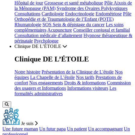
Hôpital de jour
Grossesse et santé métabolique
Pôle Aixois de
la Ménopause
(PAM)
Syndrome des Ovaires Polykystiques
Consultations
Cardiologie
Endocrinologie
Endométriose
Pôle
Orthopédie et de Traumatologie de l’Enfant
(POTE)
Rhumatologie
SOS Sein & dépistage du cancer
Les soins
complémentaires
Acupuncture
Conseiller conjugal et familial
Consultation médicale d’allaitement
Hypnose thérapeutique &
périnatale
Psychologue
Clinique
DE L’ÉTOILE
Clinique
DE L’ÉTOILE
Notre histoire
Présentation de la Clinique de L'étoile
Nos
équipes
La Chapelle de L’étoile
Nos tarifs
Prestations de
confort
Nos engagements
Droits & informations
Commission
des usagers et Informations
Informations visiteurs
Les
formalités administratives
Je suis
Une future maman
Un futur papa
Un patient
Un accompagnant
Un
professionnel