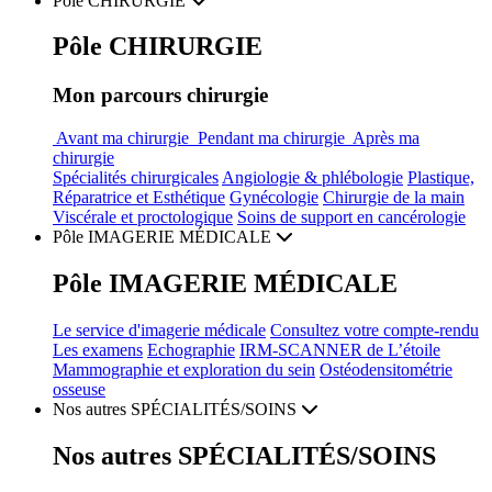
Pôle
CHIRURGIE
Pôle
CHIRURGIE
Mon parcours chirurgie
Avant ma chirurgie
Pendant ma chirurgie
Après ma
chirurgie
Spécialités chirurgicales
Angiologie & phlébologie
Plastique,
Réparatrice et Esthétique
Gynécologie
Chirurgie de la main
Viscérale et proctologique
Soins de support en cancérologie
Pôle
IMAGERIE MÉDICALE
Pôle
IMAGERIE MÉDICALE
Le service d'imagerie médicale
Consultez votre compte-rendu
Les examens
Echographie
IRM-SCANNER de L’étoile
Mammographie et exploration du sein
Ostéodensitométrie
osseuse
Nos autres
SPÉCIALITÉS/SOINS
Nos autres
SPÉCIALITÉS/SOINS