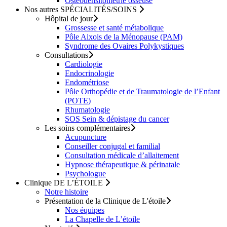
Ostéodensitométrie osseuse
Nos autres
SPÉCIALITÉS/SOINS
Hôpital de jour
Grossesse et santé métabolique
Pôle Aixois de la Ménopause
(PAM)
Syndrome des Ovaires Polykystiques
Consultations
Cardiologie
Endocrinologie
Endométriose
Pôle Orthopédie et de Traumatologie de l’Enfant
(POTE)
Rhumatologie
SOS Sein & dépistage du cancer
Les soins complémentaires
Acupuncture
Conseiller conjugal et familial
Consultation médicale d’allaitement
Hypnose thérapeutique & périnatale
Psychologue
Clinique
DE L’ÉTOILE
Notre histoire
Présentation de la Clinique de L'étoile
Nos équipes
La Chapelle de L’étoile