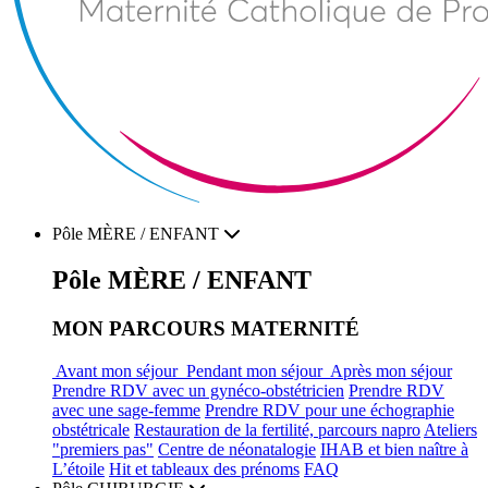
Pôle
MÈRE / ENFANT
Pôle
MÈRE / ENFANT
MON PARCOURS MATERNITÉ
Avant mon séjour
Pendant mon séjour
Après mon séjour
Prendre RDV avec un gynéco-obstétricien
Prendre RDV
avec une sage-femme
Prendre RDV pour une échographie
obstétricale
Restauration de la fertilité, parcours napro
Ateliers
"premiers pas"
Centre de néonatalogie
IHAB et bien naître à
L’étoile
Hit et tableaux des prénoms
FAQ