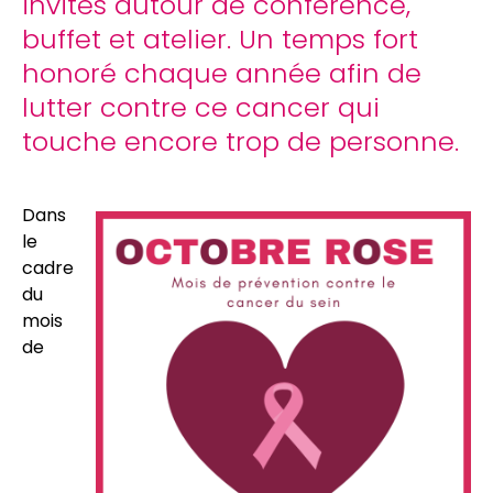
invités autour de conférence,
buffet et atelier. Un temps fort
honoré chaque année afin de
lutter contre ce cancer qui
touche encore trop de personne.
Dans
le
cadre
du
mois
de